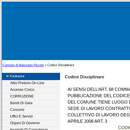
Comune di Spezzano Piccolo
» Codice Disciplinare
Il Comune
Codice Disciplinare
Albo Pretorio On-Line
AI SENSI DELL’ART. 68 COMMA
Accesso Civico
PUBBLICAZIONE DEL CODICE 
CORRUZIONE
DEL COMUNE TIENE LUOGO D
Bandi Di Gara
SEDE DI LAVORO CONTRATT
Concorsi
COLLETTIVO DI LAVORO DEGL
Uffici E Servizi
APRILE 2008 ART. 3
Organi Di Governo
CODI
Incarichi Di Consulenza