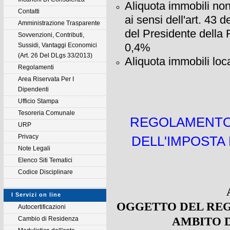
Aliquota immobili non 
Contatti
ai sensi dell'art. 43 
Amministrazione Trasparente
del Presidente della
Sovvenzioni, Contributi,
0,4%
Sussidi, Vantaggi Economici
(Art. 26 Del DLgs 33/2013)
Aliquota immobili loc
Regolamenti
Area Riservata Per I
Dipendenti
Ufficio Stampa
Tesoreria Comunale
REGOLAMENTO 
URP
Privacy
DELL'IMPOSTA
Note Legali
Elenco Siti Tematici
Codice Disciplinare
I Servizi on line
OGGETTO DEL REG
Autocertificazioni
AMBITO D
Cambio di Residenza