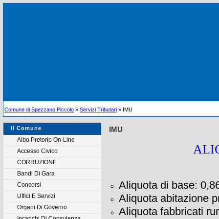
Comune di Spezzano Piccolo
»
Servizi Tributari
» IMU
Il Comune
IMU
Albo Pretorio On-Line
ALI
Accesso Civico
CORRUZIONE
Bandi Di Gara
Aliquota di base: 0,
Concorsi
Aliquota abitazione p
Uffici E Servizi
Organi Di Governo
Aliquota fabbricati r
Incarichi Di Consulenza