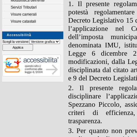
Modulistica dell'ente
1. Il presente regolam
Servizi Tributari
potestà regolamentare
Visure camerali
Decreto Legislativo 15 
Visure catastali
l’applicazione nel
dell’imposta municip
Accessibilità
Scegli la versione:
denominata IMU, istitu
Legge 6 dicembre 20
modificazioni, dalla L
disciplinata dal citato ar
e 9 del Decreto Legisla
2. Il presente rego
disciplinare l’applic
Spezzano Piccolo, assi
criteri di efficienza
trasparenza.
3. Per quanto non prev