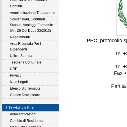
Contatti
Amministrazione Trasparente
Sovvenzioni, Contributi,
Sussidi, Vantaggi Economici
(Art. 26 Del DLgs 33/2013)
Regolamenti
PEC: protocollo.
Area Riservata Per I
Dipendenti
Tel 
Ufficio Stampa
Tesoreria Comunale
Tel 
URP
Fax 
Privacy
Note Legali
Partit
Elenco Siti Tematici
Codice Disciplinare
I Servizi on line
Autocertificazioni
Cambio di Residenza