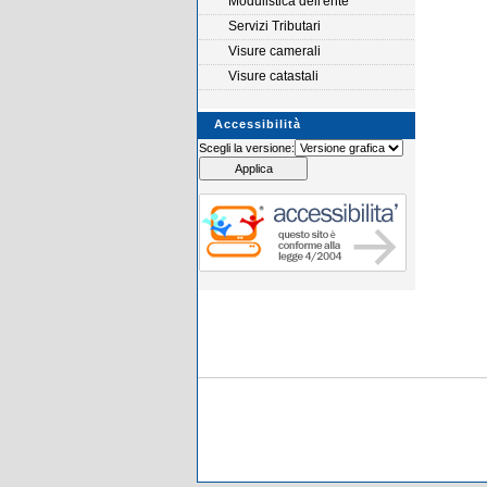
Modulistica dell'ente
Servizi Tributari
Visure camerali
Visure catastali
Accessibilità
Scegli la versione: