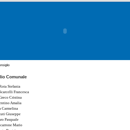
nsiglio
lio Comunale
Rota Stefania
Scarcelli Francesca
Greco Cristina
entino Amalia
a Carmelina
zuti Giuseppe
aro Pasquale
carrone Mario