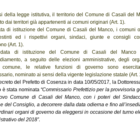
i della legge istitutiva, il territorio del Comune di Casali del
ito dai territori già appartenenti ai comuni originari (Art. 1).
ata di istituzione del Comune di Casali del Manco, i comuni or
stinti ed i rispettivi organi, sindaci, giunte e consigli co
o (Art. 1).
 data di istituzione del Comune di Casali del Manco 
sediamento, a seguito delle elezioni amministrative, degli org
 comune, le relative funzioni di governo sono esercita
ario, nominato ai sensi della vigente legislazione statale (Art. 
creto del Prefetto di Cosenza in data 10/05/2017, la Dottoress
lo è stata nominata
“Commissario Prefettizio per la provvisoria 
ovo Comune di Casali del Manco, con i poteri del Sindaco
e del Consiglio, a decorrere dalla data odierna e fino all’inse
rdinari organi di governo da eleggersi in occasione del turno el
strativo del 2018”
.