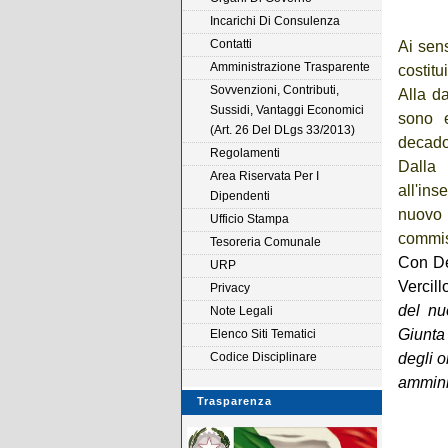
Incarichi Di Consulenza
Contatti
Ai sens
Amministrazione Trasparente
costitu
Sovvenzioni, Contributi,
Alla d
Sussidi, Vantaggi Economici
sono e
(Art. 26 Del DLgs 33/2013)
decadon
Regolamenti
Dalla
Area Riservata Per I
all'in
Dipendenti
nuovo
Ufficio Stampa
commiss
Tesoreria Comunale
Con De
URP
Vercil
Privacy
del nu
Note Legali
Giunta 
Elenco Siti Tematici
Codice Disciplinare
degli o
ammini
Trasparenza