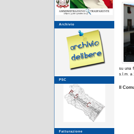
Archivio
su una f
s.l.m. a
PSC
Il Com
Fatturazione