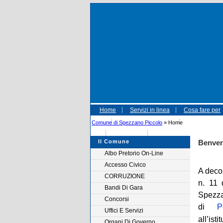
Home
Servizi in linea
Cosa fare per
Amministrative 2015
Informativa
Comune di Spezzano Piccolo
» Home
Autolettura
Referendum 04-12-2016
Il Comune
Benven
Albo Pretorio On-Line
Accesso Civico
A deco
CORRUZIONE
n. 11 
Bandi Di Gara
Spezz
Concorsi
di
P
Uffici E Servizi
all’ist
Organi Di Governo