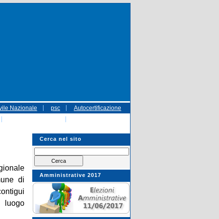
vile Nazionale
psc
Autocertificazione
CODICE_DISC.pdf
referendum
 Trasparenza - Gestione dei Rifiuti Urbani
Cerca nel sito
gionale
Amministrative 2017
mune di
ontigui
 luogo