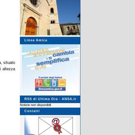
Linea Amica
a, situato
i altezza
RSS di Ultima Ora - ANSA.it
Notizie non disponibili
Contatti