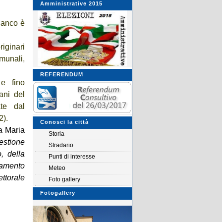
Amministrative 2015
 Manco è
iginari
munali,
REFERENDUM
e fino
ani del
te dal
2).
Conosci la città
a Maria
Storia
gestione
Stradario
, della
Punti di interesse
diamento
Meteo
ettorale
Foto gallery
Fotogallery