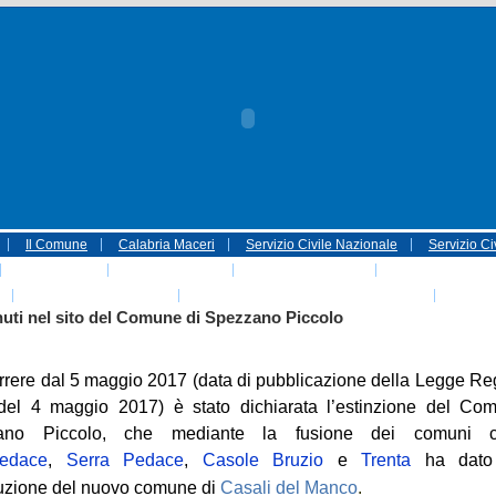
Il Comune
Calabria Maceri
Servizio Civile Nazionale
Servizio Ci
Associazioni
Politiche sociali
Parco Sila Unesco
ASSOCIAZIONI
EVENTI NATALE 2016
IL COMUNE DI CASALI DEL MANCO
Portale
uti nel sito del Comune di Spezzano Piccolo
rrere dal 5 maggio 2017 (data di p
ubblicazione della Legge Re
del 4 maggio 2017) è stato dichiarata l’estinzione del Co
ano Piccolo,
che mediante la fusione dei
comuni c
edace
,
Serra Pedace
,
Casole Bruzio
e
Trenta
ha dato
ituzione del nuovo comune di
Casali del Manco
.