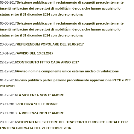
05-05-2017
Selezione pubblica per il reclutamento di soggetti precedentemente
inseriti nel bacino dei percettori di mobilità in deroga che hanno acquisito lo
status entro il 31 dicembre 2014 con decreto regiona
05-05-2017
Selezione pubblica per il reclutamento di soggetti precedentemente
inseriti nel bacino dei percettori di mobilità in deroga che hanno acquisito lo
status entro il 31 dicembre 2014 con decreto regiona
23-03-2017
REFERENDUM POPOLARE DEL 28.05.2017
13-01-2017
AVVISO DEL 13.01.2017
22-12-2016
CONTRIBUTO FITTO CASA ANNO 2017
21-12-2016
Avviso nomina componente unico esterno nucleo di valutazione
01-12-2016
avviso pubblico partecipazione procedimento approvazione PTCP e PTT
2017/2019
01-12-2016
LA VIOLENZA NON E’ AMORE
23-11-2016
VIOLENZA SULLE DONNE
23-11-2016
LA VIOLENZA NON E' AMORE
20-10-2016
SCIOPERO NEL SETTORE DEL TRASPORTO PUBBLICO LOCALE PER
L'INTERA GIORNATA DEL 21 OTTOBRE 2016