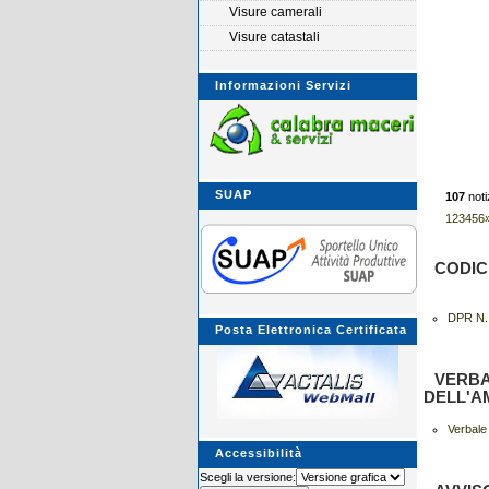
Visure camerali
Visure catastali
Informazioni Servizi
SUAP
107
noti
1
2
3
4
5
6
CODIC
DPR N.
Posta Elettronica Certificata
VERBA
DELL'A
Verbale 
Accessibilità
Scegli la versione: